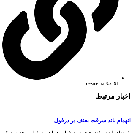
dezmehr.ir/62191
بار مرتبط
هدام باند سرقت بعنف در دزفول
انهدام باند سرقت بعنف در دزفول 🔹پلیس دزفول موفق شد یک