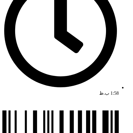
1:58 ب.ظ