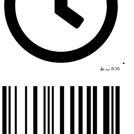
8:56 ب.ظ