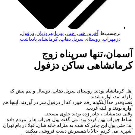
برچسب‌ها:
آخرین خبر
,
اخبار
,
پوریا بهروزیان
,
دزفول
,
دزمهراب
,
روستای سرپل ذهاب
,
کرمانشاه
,
یادداشت
مان،تنها سرپناه زوج
مانشاهی ساکن دزفول
کرمانشاه بودند. روستای سرپل ذهاب. دوسال و نیم پیش که
 آمد، آواره شدند.
در خدا اینگونه رقم خورد که از دزفول سر در آوردند. اینجا هم
 بودند و البته غریب.
 دیدمشان ، چادر زده بودند جلوی مسجد.
 جوراب پهن کرده بود. می گفت پول جوراب ها را مردم داده
حتی پول این چادر که شده به منزله خانه شان. قبلا در بام تهران
ی می کرده. حالا با همسرش دست فروشی میکنند.