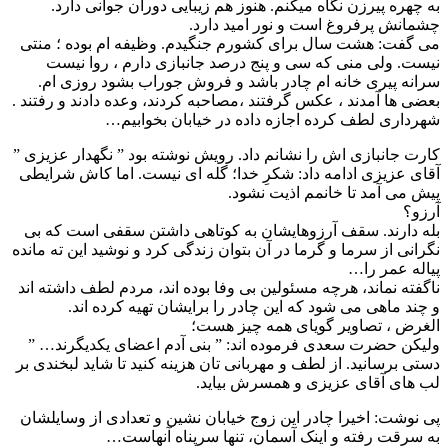
ره پیرزن نگاه میکنم. هنوز هم زیبایی دوران جوانی دارد.
نش پرفروغ است و نور امید دارد.
فت: هشت سال برای کشورم جنگیدم. وظیفه ام بوده ؛ منتی
. ولی منی که سی و پنج درصد جانبازی دارم ، روا نیست
ه پیری خانه ام چادر باشد و فروش جوراب بشود روزی ام.
ها آمدند ، عکس گرفتند ،مصاحبه کردند، وعده دادند و رفتند .
اری لطف کرده اجازه داده در خیابان بخوابیم…
 جانبازی اش را نشانم داد. رویش نوشته بود ” نگهدار عزیزی ”
 عزیزی ادامه داد: شکرِ خدا؛ گله ای نیست. اما کاش شرایطی
می آمد تا خانمم اذیت نشود.
؟
دارند. سقف آرزوهایشان به کوتاهی داشتن سقفی است که بی
ی از سرما و گرما در آن بتوان زندگی کرد و نوشید این ته مانده
ه عمر را…
ه نماند، هرچه مسئولین بی وفا بوده اند، مردم لطف داشته اند
 ماهی می شود که این چادر را برایشان تهیه کرده اند.
ض ، تصاویر گویای همه چیز هست؛
ن حضرت سعدی فرموده اند: ” بنی آدم اعضای یکدیگرند… ”
برسانید. از لطف و مهربانی تان هزینه کنید تا شاید لبخندی بر
ای آقای عزیزی و همسرش بیاید.
وشت: اخیرا چادر این زوج خیابان نشین و تعدادی از وسایلشان
رقت رفته و اینک آسمان، تنها سرپناه آنهاست…