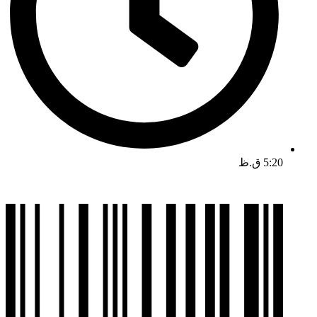
5:20 ق.ظ