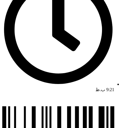
9:21 ب.ظ