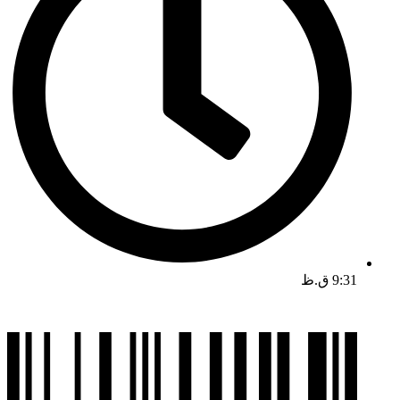
9:31 ق.ظ