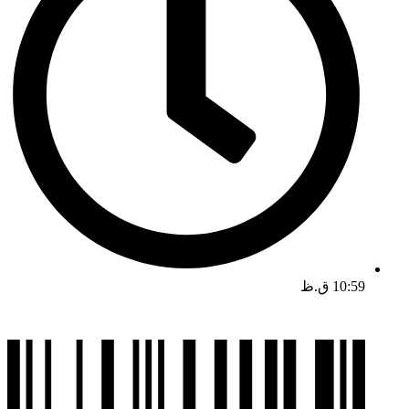
10:59 ق.ظ