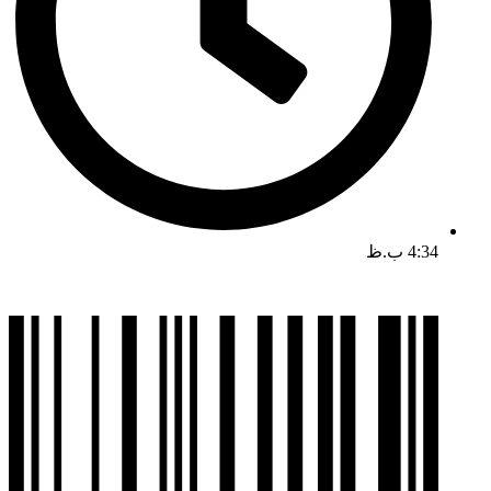
4:34 ب.ظ