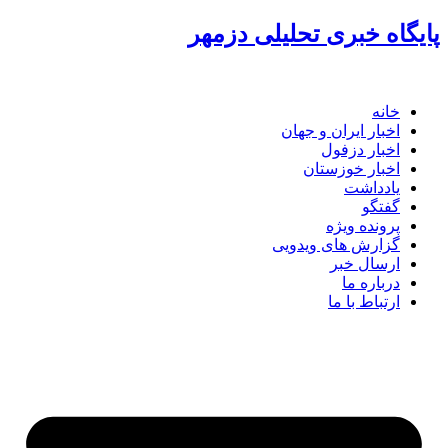
پرش
پایگاه خبری تحلیلی دزمهر
به
محتوا
خانه
اخبار ایران و جهان
اخبار دزفول
اخبار خوزستان
یادداشت
گفتگو
پرونده ویژه
گزارش های ویدویی
ارسال خبر
درباره ما
ارتباط با ما