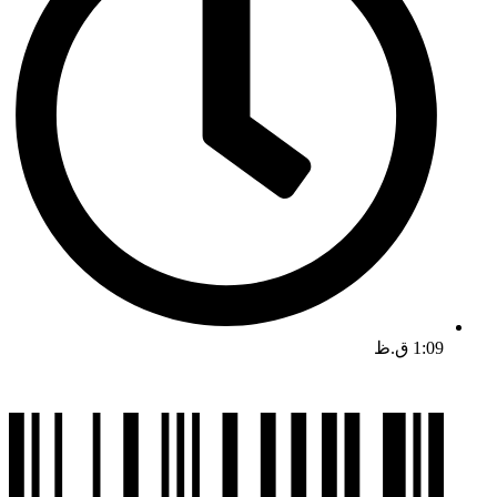
1:09 ق.ظ