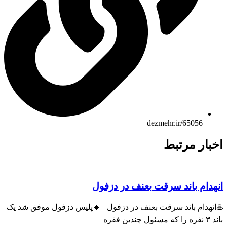
dezmehr.ir/65056
بار مرتبط
هدام باند سرقت بعنف در دزفول
انهدام باند سرقت بعنف در دزفول 🔹پلیس دزفول موفق شد یک
ول چندین فقره