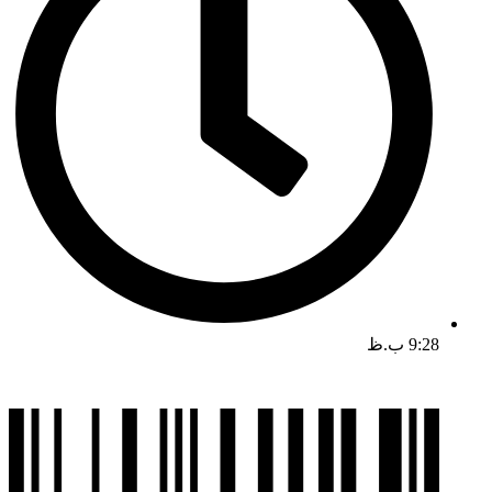
9:28 ب.ظ